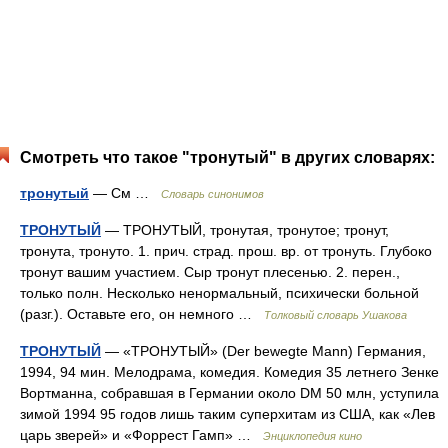
Смотреть что такое "тронутый" в других словарях:
тронутый
— См …
Словарь синонимов
ТРОНУТЫЙ
— ТРОНУТЫЙ, тронутая, тронутое; тронут,
тронута, тронуто. 1. прич. страд. прош. вр. от тронуть. Глубоко
тронут вашим участием. Сыр тронут плесенью. 2. перен.,
только полн. Несколько ненормальный, психически больной
(разг.). Оставьте его, он немного …
Толковый словарь Ушакова
ТРОНУТЫЙ
— «ТРОНУТЫЙ» (Der bewegte Mann) Германия,
1994, 94 мин. Мелодрама, комедия. Комедия 35 летнего Зенке
Вортманна, собравшая в Германии около DM 50 млн, уступила
зимой 1994 95 годов лишь таким суперхитам из США, как «Лев
царь зверей» и «Форрест Гамп» …
Энциклопедия кино