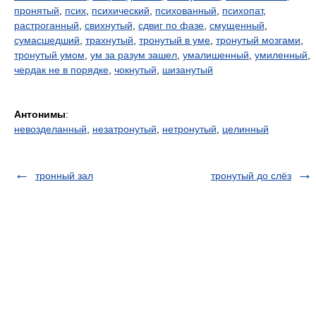
пронятый
,
псих
,
психический
,
психованный
,
психопат
,
растроганный
,
свихнутый
,
сдвиг по фазе
,
смущенный
,
сумасшедший
,
трахнутый
,
тронутый в уме
,
тронутый мозгами
,
тронутый умом
,
ум за разум зашел
,
умалишенный
,
умиленный
,
чердак не в порядке
,
чокнутый
,
шизанутый
Антонимы
:
невозделанный
,
незатронутый
,
нетронутый
,
целинный
тронный зал
тронутый до слёз