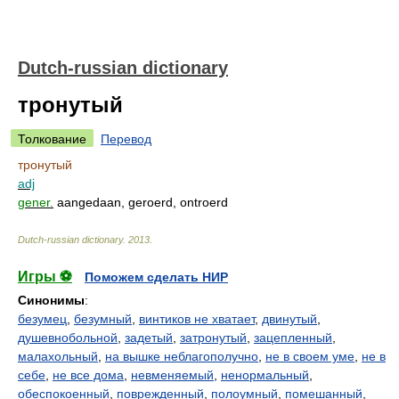
Dutch-russian dictionary
тронутый
Толкование
Перевод
тронутый
adj
gener.
aangedaan, geroerd, ontroerd
Dutch-russian dictionary
.
2013
.
Игры ⚽
Поможем сделать НИР
Синонимы
:
безумец
,
безумный
,
винтиков не хватает
,
двинутый
,
душевнобольной
,
задетый
,
затронутый
,
зацепленный
,
малахольный
,
на вышке неблагополучно
,
не в своем уме
,
не в
себе
,
не все дома
,
невменяемый
,
ненормальный
,
обеспокоенный
,
поврежденный
,
полоумный
,
помешанный
,